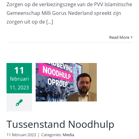
Zorgen op de verkiezingszege van de PVV Islamitische
Gemeenschap Milli Gorus Nederland spreekt zijn
zorgen uit op de [...]
Read More
11
enstand
februari
11, 2023
odhulp
Media
Tussenstand Noodhulp
11 februari 2023
|
Categories:
Media