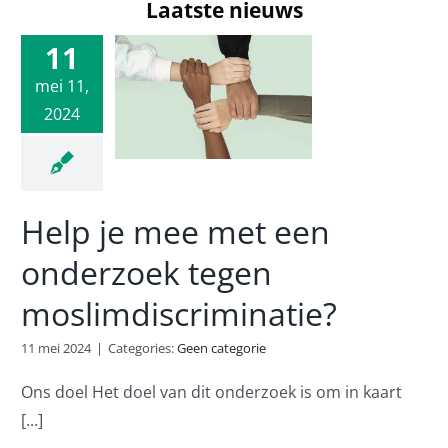
Laatste nieuws
 je mee
11
t een
mei 11,
erzoek
2024
egen
mdiscriminatie?
 categorie
Help je mee met een
onderzoek tegen
moslimdiscriminatie?
11 mei 2024
|
Categories:
Geen categorie
Ons doel Het doel van dit onderzoek is om in kaart
[...]