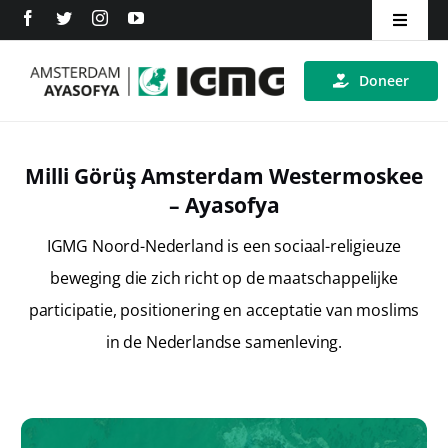
Ga
Toggle
naar
Navigat
Home
inhoud
Doneer
Over ons
Milli Görüş Amsterdam Westermoskee
Inschrijven
– Ayasofya
ANBI
IGMG Noord-Nederland is een sociaal-religieuze
beweging die zich richt op de maatschappelijke
Word Lid
participatie, positionering en acceptatie van moslims
in de Nederlandse samenleving.
Contact