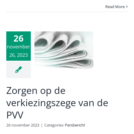
Read More
26
en op de
november
ezingszege
26, 2023
 de PVV
rsbericht
Zorgen op de
verkiezingszege van de
PVV
26 november 2023
|
Categories:
Persbericht