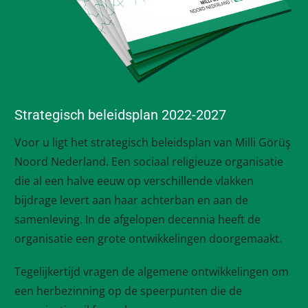
Strategisch beleidsplan 2022-2027
Voor u ligt het strategisch beleidsplan van Milli Görüş
Noord Nederland. Een sociaal religieuze organisatie
die al een halve eeuw op verschillende vlakken
bijdrage levert aan haar achterban en aan de
samenleving. In de afgelopen decennia heeft de
organisatie een grote ontwikkelingen doorgemaakt.
Tegelijkertijd vragen de algemene ontwikkelingen om
een herbezinning op de speerpunten die de